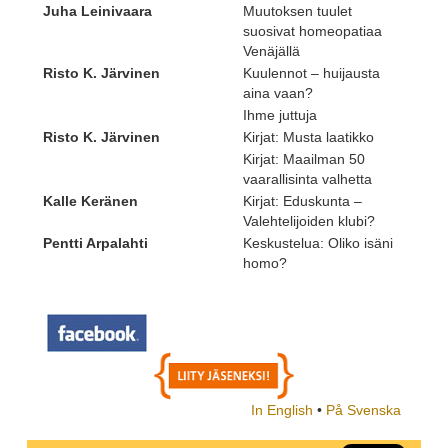
Juha Leinivaara
Muutoksen tuulet
suosivat homeopatiaa
Venäjällä
Risto K. Järvinen
Kuulennot – huijausta
aina vaan?
Ihme juttuja
Risto K. Järvinen
Kirjat: Musta laatikko
Kirjat: Maailman 50
vaarallisinta valhetta
Kalle Keränen
Kirjat: Eduskunta –
Valehtelijoiden klubi?
Pentti Arpalahti
Keskustelua: Oliko isäni
homo?
In English
•
På Svenska