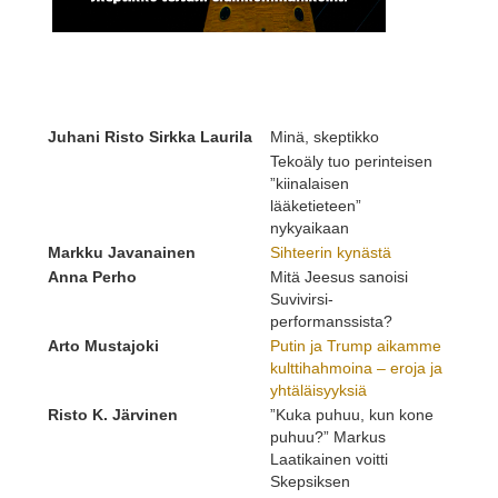
Juhani Risto Sirkka Laurila
Minä, skeptikko
Tekoäly tuo perinteisen
”kiinalaisen
lääketieteen”
nykyaikaan
Markku Javanainen
Sihteerin kynästä
Anna Perho
Mitä Jeesus sanoisi
Suvivirsi-
performanssista?
Arto Mustajoki
Putin ja Trump aikamme
kulttihahmoina – eroja ja
yhtäläisyyksiä
Risto K. Järvinen
”Kuka puhuu, kun kone
puhuu?” Markus
Laatikainen voitti
Skepsiksen