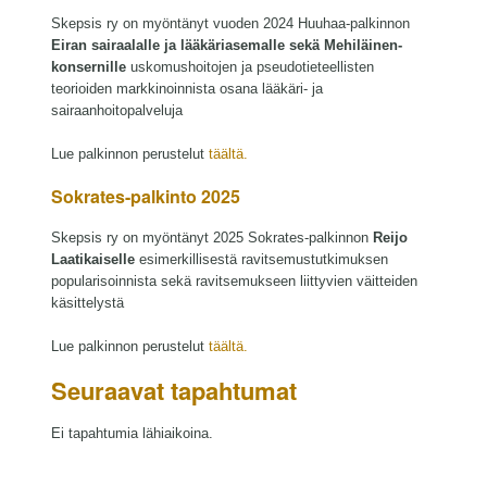
Skepsis ry on myöntänyt vuoden 2024 Huuhaa-palkinnon
Eiran sairaalalle ja lääkäriasemalle sekä Mehiläinen-
konsernille
uskomushoitojen ja pseudotieteellisten
teorioiden markkinoinnista osana lääkäri- ja
sairaanhoitopalveluja
Lue palkinnon perustelut
täältä.
Sokrates-palkinto 2025
Skepsis ry on myöntänyt 2025 Sokrates-palkinnon
Reijo
Laatikaiselle
esimerkillisestä ravitsemustutkimuksen
popularisoinnista sekä ravitsemukseen liittyvien väitteiden
käsittelystä
Lue palkinnon perustelut
täältä.
Seuraavat tapahtumat
Ei tapahtumia lähiaikoina.