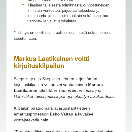
Ylläpitää tällaisesta toiminnasta kiinnostuneiden
ihmisten verkostoa, järjestää kokouksia ja
keskustelu- ja luentotilaisuuksia sekä harjoittaa
tiedotus- ja valistustoimintaa.
Yhdistys on poliittisesti, aatteellisesti sekä uskonnollisesti
sitoutumaton.
Markus Laatikainen voitti
kirjoituskilpailun
Skepsis ry:n ja Skeptikko-lehden järjestämän
kirjoituskilpailun voiton vei vantaalainen
Markus
Laatikainen
tekstillään
Totuus ilman todistajaa –
Henkilökohtaisia muistiinpanoja tekoälyn aikakaudelta
.
Kilpailun päätuomari, avaruustähtitieteen
emeritusprofessori
Esko Valtaoja
kuvailee
voittajatekstiä näin:
”Terävänäköistä, syvällistä, oivaltavaa ja omakohtaista