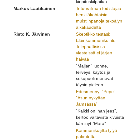
kirjoituskilpailun
Markus Laatikainen
Totuus ilman todistajaa -
henkilökohtaisia
muistiinpanoja tekoälyn
aikakaudelta
Risto K. Järvinen
Skeptikko testasi:
Eläinkommunikointi.
Telepaattisissa
viesteissä ei järjen
häivää
”Maijan” luonne,
terveys, käytös ja
sukupuoli menevät
täysin pieleen
Edesmennyt ”Pepe”:
”Asun nykyään
Jämsässä”
”Kaikki on ihan jees",
kertoo valtavista kivuista
kärsinyt ”Mara”
Kommunikoijilta tylyä
palautetta