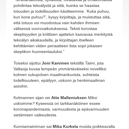
pohdintaa tekoälystä ja siitä, kuinka se haastaa
totuuden ja todellisuuden käsitteemme. ’Kuka puhuu,
kun kone puhuu?’, kysyy kirjoittaja, ja muistuttaa siitä,
että totuus voi muodostua vain kahden ihmisen
välisessä vuorovaikutuksessa. Teksti korostaa
skeptisyyden ja kriittisen ajattelun kasvavaa merkitystä
tekoälyn aikakaudella, ja kirjoittajan itselleen
kehittämien viiden periaatteen lista sopii jokaisen
skeptikon huoneentauluksi.”
Toiseksi sijottui
Joni Karvinen
tekstillä
Taimi
, jota
Valtaoja kuvaa lempeän ymmärtäväiseksi novelliksi
kolmen sukupolven maailmankuvista, suhteista
todellisuuteen, epäilyyn, uskoon ja henkimaailman
asioihin.
Kolmannen sijan vei
Atte Malleniuksen
Miksi
uskoimme?
Kyseessä on tarkkanäköinen essee
koronapandemiasta, varmuudesta ja epävarmuuden
sietämisen vaikeudesta.
Kunniamaininnan sai
Mika Kurkela
muista poikkeavalla