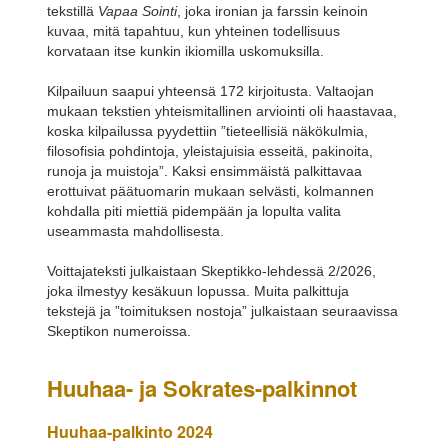
tekstillä
Vapaa Sointi
, joka ironian ja farssin keinoin
kuvaa, mitä tapahtuu, kun yhteinen todellisuus
korvataan itse kunkin ikiomilla uskomuksilla.
Kilpailuun saapui yhteensä 172 kirjoitusta. Valtaojan
mukaan tekstien yhteismitallinen arviointi oli haastavaa,
koska kilpailussa pyydettiin ”tieteellisiä näkökulmia,
filosofisia pohdintoja, yleistajuisia esseitä, pakinoita,
runoja ja muistoja”. Kaksi ensimmäistä palkittavaa
erottuivat päätuomarin mukaan selvästi, kolmannen
kohdalla piti miettiä pidempään ja lopulta valita
useammasta mahdollisesta.
Voittajateksti julkaistaan Skeptikko-lehdessä 2/2026,
joka ilmestyy kesäkuun lopussa. Muita palkittuja
tekstejä ja ”toimituksen nostoja” julkaistaan seuraavissa
Skeptikon numeroissa.
Huuhaa- ja Sokrates-palkinnot
Huuhaa-palkinto 2024