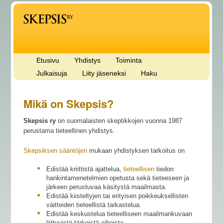
Etusivu
Yhdistys
Toiminta
Julkaisuja
Liity jäseneksi
Haku
Mikä on Skepsis?
Skepsis ry
on suomalaisten skeptikkojen vuonna 1987
perustama tieteellinen yhdistys.
Skepsiksen sääntöjen
mukaan yhdistyksen tarkoitus on
Edistää kriittistä ajattelua,
tieteellisen
tiedon
hankintamenetelmien opetusta sekä tieteeseen ja
järkeen perustuvaa käsitystä maailmasta.
Edistää kiisteltyjen tai erityisen poikkeuksellisten
väitteiden tieteellistä tarkastelua.
Edistää keskustelua tieteelliseen maailmankuvaan
liittyvistä tärkeistä aiheista.