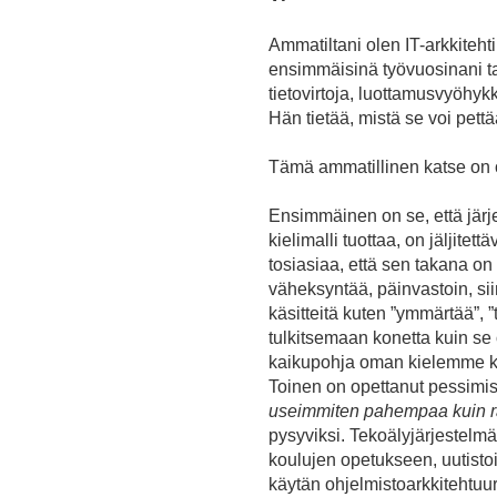
Ammatiltani olen IT-arkkiteht
ensimmäisinä työvuosinani tar
tietovirtoja, luottamusvyöhykk
Hän tietää, mistä se voi pettä
Tämä ammatillinen katse on op
Ensimmäinen on se, että järj
kielimalli tuottaa, on jäljite
tosiasiaa, että sen takana on
väheksyntää, päinvastoin, si
käsitteitä kuten ”ymmärtää”, ”
tulkitsemaan konetta kuin se 
kaikupohja oman kielemme ku
Toinen on opettanut pessimist
useimmiten pahempaa kuin r
pysyviksi. Tekoälyjärjestelmät
koulujen opetukseen, uutistoi
käytän ohjelmistoarkkitehtuuri