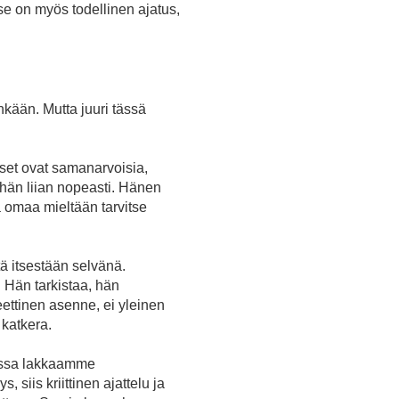
se on myös todellinen ajatus,
nkään. Mutta juuri tässä
kset ovat samanarvoisia,
vähän liian nopeasti. Hänen
ä omaa mieltään tarvitse
tä itsestään selvänä.
 Hän tarkistaa, hän
ettinen asenne, ei yleinen
 katkera.
massa lakkaamme
 siis kriittinen ajattelu ja