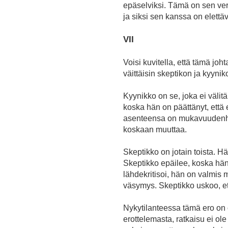
epäselviksi. Tämä on sen verr
ja siksi sen kanssa on elettä
VII
Voisi kuvitella, että tämä jo
väittäisin skeptikon ja kyyni
Kyynikko on se, joka ei välit
koska hän on päättänyt, että 
asenteensa on mukavuudenhalui
koskaan muuttaa.
Skeptikko on jotain toista. Hä
Skeptikko epäilee, koska hän
lähdekritisoi, hän on valmis
väsymys. Skeptikko uskoo, että
Nykytilanteessa tämä ero on
erottelemasta, ratkaisu ei ole