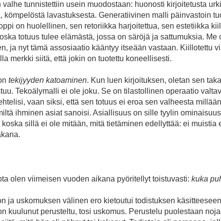
 valhe tunnistettiin usein muodostaan: huonosti kirjoitetusta urki
, kömpelöstä lavastuksesta. Generatiivinen malli päinvastoin tuo
oppi on huolellinen, sen retoriikka harjoitettua, sen estetiikka kii
oska totuus tulee elämästä, jossa on säröjä ja sattumuksia. Me
 ja nyt tämä assosiaatio kääntyy itseään vastaan. Kiillotettu vi
a merkki siitä, että jokin on tuotettu koneellisesti.
 on
tekijyyden katoaminen
. Kun luen kirjoituksen, oletan sen ta
tuu. Tekoälymalli ei ole joku. Se on tilastollinen operaatio valtav
lehtelisi, vaan siksi, että sen totuus ei eroa sen valheesta millään
 miltä ihminen asiat sanoisi. Asiallisuus on sille tyylin ominaisuu
 koska sillä ei ole mitään, mitä tietäminen edellyttää: ei muistia e
akana.
a olen viimeisen vuoden aikana pyöritellyt toistuvasti:
kuka pu
don ja uskomuksen välinen ero kietoutui todistuksen käsitteesee
on kuulunut perusteltu, tosi uskomus. Perustelu puolestaan nojas