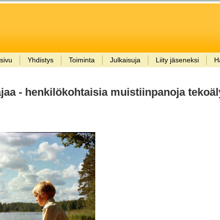
sivu
Yhdistys
Toiminta
Julkaisuja
Liity jäseneksi
H
jaa - henkilökohtaisia muistiinpanoja tekoä