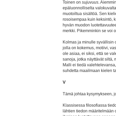
Toinen on
sujuvuus
. Aiemmin
epäluonnolliselta valokuvalta
muotoiltua sisältöä. Sen kieli
rosoisempaa kuin keksintö, k
hyvän muodon luotettavuuteen,
merkki. Pikemminkin se voi oll
Kolmas ja minulle syvällisin
jolla on kokemus, motiivi, vas
ole asiaa, ei siksi, että se va
sanoja, jotka näyttävät siltä,
Malli ei tiedä valehtelevansa,
suhdetta maailmaan kielen t
V
Tämä johtaa kysymykseen, jot
Klassisessa filosofiassa tie
lähtien tiedon määritelmään 