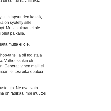
la oli suhde havaittavaan
nyt sitä lapsuuden kesää,
a on syötetty sille
nyt. Mutta kukaan ei ole
 ollut paikalla.
alta mutta ei ole.
p-taitelija oli todistaja
a. Valheessakin oli
en. Generatiivinen malli ei
aan, ei tosi eikä epätosi
rusteluja. Ne ovat vain
ämä on radikaalimpi muutos