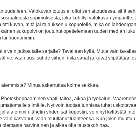
uudelleen. Valokuvan totuus ei ollut sen aitoudessa, sillä sehän 
tä sosiaalisesta sopimuksesta, joka kehittyi valokuvan ympärill
tti kuvan, mitä jäi rajauksen ulkopuolelle, mikä on lähdeorgani
 Jokainen sukupolvi on joutunut opettelemaan uuden median lukut
n tai huonommin.
is vain jatkoa tälle sarjalle? Tavallaan kyllä. Mutta vain tavallaan
 väline, vaan uusi suhde siihen, mitä sanat ja kuvat ylipäätään ov
n aiemmista? Minua askarruttaa kolme seikkaa.
. Photoshoppaaminen vaatii taitoa, aikaa ja työkalun. Väärennö
tumattomalle silmälle. Nyt voin tuottaa tunnissa tuhat uskottava
olla aiemmin lähetin yhden sähköpostin, voin nyt kyllästää internet
e vain kasvanut, vaan muuttanut luonteensa. Kun jokin muuttuu ni
aa olemasta harvinainen ja alkaa olla taustakohinaa.