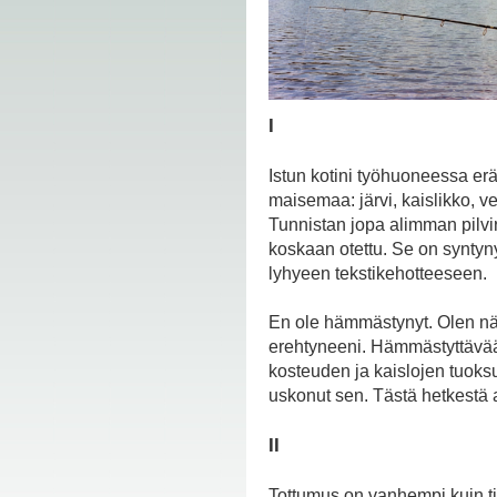
I
Istun kotini työhuoneessa er
maisemaa: järvi, kaislikko, v
Tunnistan jopa alimman pilviri
koskaan otettu. Se on synty
lyhyeen tekstikehotteeseen.
En ole hämmästynyt. Olen nähn
erehtyneeni. Hämmästyttävää 
kosteuden ja kaislojen tuoksun
uskonut sen. Tästä hetkestä 
II
Tottumus on vanhempi kuin ti