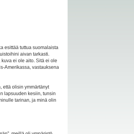
a esittää tuttua suomalaista
stoihini aivan tarkasti.
kuva ei ole aito. Sitä ei ole
ois-Amerikassa, vastauksena
, että olisin ymmärtänyt
n lapsuuden kesiin, tunsin
inulle tarinan, ja minä olin
n”, meillä oli ympäristö,