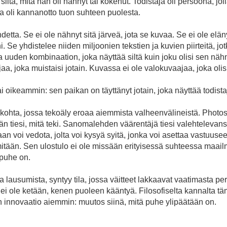
iitä, mitä hän oli nähnyt tai kokenut. Todistaja oli persoona, jol
 oli kannanotto tuon suhteen puolesta.
hdetta. Se ei ole nähnyt sitä järveä, jota se kuvaa. Se ei ole elä
 Se yhdistelee niiden miljoonien tekstien ja kuvien piirteitä, jotk
aa uuden kombinaation, joka näyttää siltä kuin joku olisi sen näh
jaa, joka muistaisi jotain. Kuvassa ei ole valokuvaajaa, joka olisi
i oikeammin: sen paikan on täyttänyt jotain, joka näyttää todistaj
ohta, jossa tekoäly eroaa aiemmista valheenvälineistä. Photosho
 tiesi, mitä teki. Sanomalehden väärentäjä tiesi valehtelevans
taan voi vedota, jolta voi kysyä syitä, jonka voi asettaa vastuuse
mitään. Sen ulostulo ei ole missään erityisessä suhteessa maailm
 puhe on.
a lausumista, syntyy tila, jossa väitteet lakkaavat vaatimasta pe
 ei ole ketään, kenen puoleen kääntyä. Filosofiselta kannalta t
n innovaatio aiemmin: muutos siinä, mitä puhe ylipäätään on.