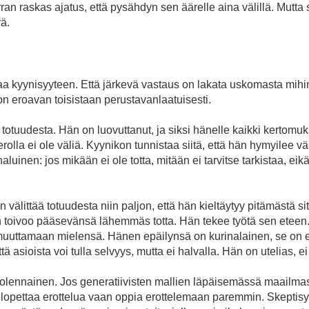
an raskas ajatus, että pysähdyn sen äärelle aina välillä. Mutta 
vä.
htaa kyynisyyteen. Että järkevä vastaus on lakata uskomasta mihi
kon eroavan toisistaan perustavanlaatuisesti.
ä totuudesta. Hän on luovuttanut, ja siksi hänelle kaikki kertomu
erolla ei ole väliä. Kyynikon tunnistaa siitä, että hän hymyilee 
nen: jos mikään ei ole totta, mitään ei tarvitse tarkistaa, eik
n välittää totuudesta niin paljon, että hän kieltäytyy pitämästä si
 toivoo pääsevänsä lähemmäs totta. Hän tekee työtä sen eteen.
 muuttamaan mielensä. Hänen epäilynsä on kurinalainen, se on e
 asioista voi tulla selvyys, mutta ei halvalla. Hän on utelias, ei
 olennainen. Jos generatiivisten mallien läpäisemässä maail
 lopettaa erottelua vaan oppia erottelemaan paremmin. Skeptisyys,