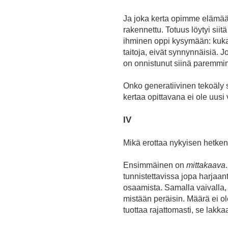
Ja joka kerta opimme elämään 
rakennettu. Totuus löytyi sii
ihminen oppi kysymään: kuka o
taitoja, eivät synnynnäisiä.
on onnistunut siinä paremmi
Onko generatiivinen tekoäly si
kertaa opittavana ei ole uusi
IV
Mikä erottaa nykyisen hetke
Ensimmäinen on
mittakaava
tunnistettavissa jopa harjaan
osaamista. Samalla vaivalla, j
mistään peräisin. Määrä ei ol
tuottaa rajattomasti, se lakk