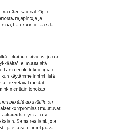
, minä näen saumat. Opin
rosta, rajapintoja ja
elmää, hän kunnioittaa sitä.
kä, jokainen taivutus, jonka
ykkäältä”, ei muuta sitä
ä. Tämä ei ole teknologian
, kun käytämme inhimillisiä
isiä: ne vetävät meidät
minkin erittäin tehokas
nen pitkällä aikavälillä on
apäiset kompromissit muuttuvat
: lääkäreiden työkaluksi,
akaisin. Sama realismi, jota
i, ja että sen juuret jäävät