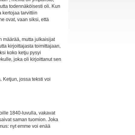
tta todennäköisesti oli. Kun
kertojaa tarvittiin
e ovat, vaan siksi, että
n määrää, mutta julkaisijat
a kirjoittajasta toimittajaan,
iksi koko ketju pysyi
ulle, joka oli kirjoittanut sen
 Ketjun, jossa teksti voi
ille 1840-luvulla, vakavat
p saivat saman tuomion. Joka
kemus: nyt emme voi enää