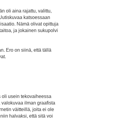
oli aina rajattu, valittu,
e. Uutiskuvaa katsoessaan
saatio. Nämä olivat opittuja
aitoa, ja jokainen sukupolvi
. Ero on siinä, että tällä
at.
s oli usein tekovaiheessa
a valokuvaa ilman graafista
in väitteillä, joita ei ole
in halvaksi, että sitä voi