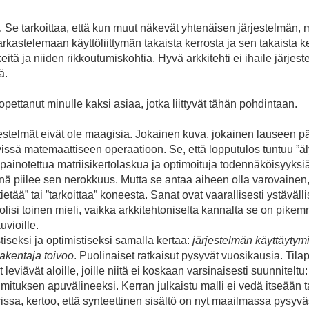
i. Se tarkoittaa, että kun muut näkevät yhtenäisen järjestelmän
kastelemaan käyttöliittymän takaista kerrosta ja sen takaista ker
eitä ja niiden rikkoutumiskohtia. Hyvä arkkitehti ei ihaile järjest
ä.
ettanut minulle kaksi asiaa, jotka liittyvät tähän pohdintaan.
estelmät eivät ole maagisia. Jokainen kuva, jokainen lauseen pät
ttävissä matemaattiseen operaatioon. Se, että lopputulos tuntuu ”äl
 painotettua matriisikertolaskua ja optimoituja todennäköisyyksi
inä piilee sen nerokkuus. Mutta se antaa aiheen olla varovainen
tietää” tai ”tarkoittaa” koneesta. Sanat ovat vaarallisesti ystäväll
olisi toinen mieli, vaikka arkkitehtoniselta kannalta se on pikem
vioille.
iseksi ja optimistiseksi samalla kertaa:
järjestelmän käyttäytymi
akentaja toivoo
. Puolinaiset ratkaisut pysyvät vuosikausia. Til
 leviävät aloille, joille niitä ei koskaan varsinaisesti suunniteltu
mituksen apuvälineeksi. Kerran julkaistu malli ei vedä itseään t
ssa, kertoo, että synteettinen sisältö on nyt maailmassa pysyväst