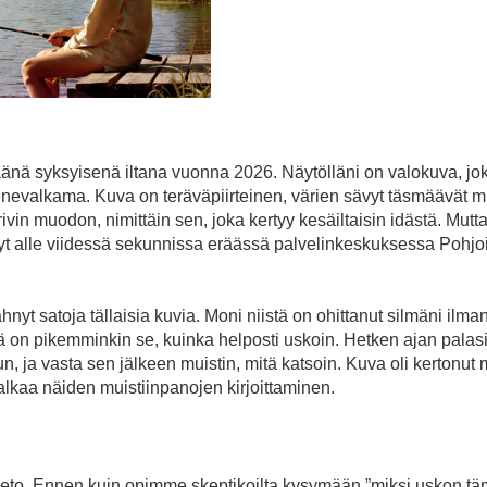
äänä syksyisenä iltana vuonna 2026. Näytölläni on valokuva, jok
enevalkama. Kuva on teräväpiirteinen, värien sävyt täsmäävät mui
vin muodon, nimittäin sen, joka kertyy kesäiltaisin idästä. Mutta 
nyt alle viidessä sekunnissa eräässä palvelinkeskuksessa Pohj
yt satoja tällaisia kuvia. Moni niistä on ohittanut silmäni ilman
on pikemminkin se, kuinka helposti uskoin. Hetken ajan palasi
, ja vasta sen jälkeen muistin, mitä katsoin. Kuva oli kertonut m
alkaa näiden muistiinpanojen kirjoittaminen.
eto. Ennen kuin opimme skeptikoilta kysymään ”miksi uskon tämä