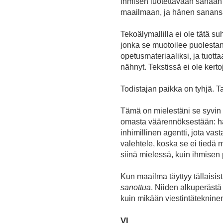
ihmisen luotettavaan sanaan s
maailmaan, ja hänen sanansa
Tekoälymallilla ei ole tätä su
jonka se muotoilee puolestani.
opetusmateriaaliksi, ja tuott
nähnyt. Tekstissä ei ole kerto
Todistajan paikka on tyhjä. Ta
Tämä on mielestäni se syvin k
omasta väärennöksestään: hän
inhimillinen agentti, jota vas
valehtele, koska se ei tiedä 
siinä mielessä, kuin ihmisen
Kun maailma täyttyy tällaisist
sanottua
. Niiden alkuperästä
kuin mikään viestintäteknine
VI