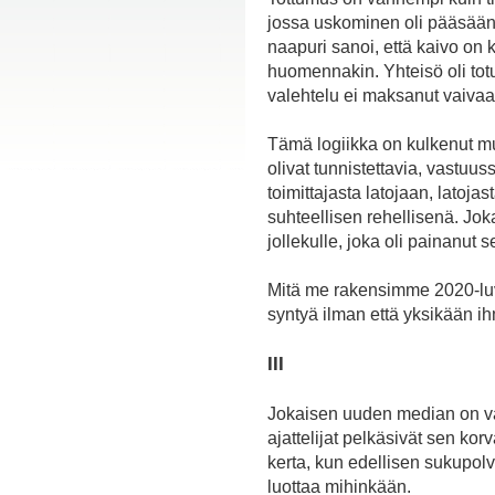
jossa uskominen oli pääsäänt
naapuri sanoi, että kaivo on 
huomennakin. Yhteisö oli totuu
valehtelu ei maksanut vaivaa
Tämä logiikka on kulkenut muk
olivat tunnistettavia, vastuus
toimittajasta latojaan, latojas
suhteellisen rehellisenä. Joka
jollekulle, joka oli painanut s
Mitä me rakensimme 2020-luvul
syntyä ilman että yksikään ihm
III
Jokaisen uuden median on väi
ajattelijat pelkäsivät sen k
kerta, kun edellisen sukupolv
luottaa mihinkään.