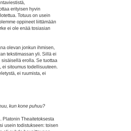
ntaviestistä,
ttaa erityisen hyvin
llotettua. Totuus on usein
 olemme oppineet liittämään
rke ei ole enää tosiasian
kana olevan jonkun ihmisen,
an tekstimassan yli. Sillä ei
 sisäisellä erolla. Se tuottaa
s, ei sitoumus todellisuuteen.
letystä, ei ruumista, ei
huu, kun kone puhuu?
n. Platonin Theaitetoksesta
i usein todistukseen: toisen