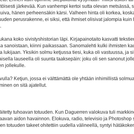
öisesti järkevää. Kun vanhempi kertoi sutta olevan metsässä, su
kuiva, hänen perheensäkin kärsi. Valheen hinta oli korkea, koska 
den perusrakenne, ei siksi, että ihmiset olisivat jalompia kuin h
.
ana koko sivistyshistorian läpi. Kirjapainotaito kasvatti tekstie
sa sanoistaan, kiinni paikassaan. Sanomalehti kulki ihmisten kautt
ta lukijaan. Yksikin solmu ketjussa tiesi, kuka oli vastuussa, ja s
isella lauseella oli suunta taaksepäin: joku oli sen sanonut jollek
en jollekulle.
la? Ketjun, jossa ei välttämättä ole yhtään inhimillistä solmua.
inen on sitä ajatellut.
tetty tuhoavan totuuden. Kun Daguerren valokuva tuli markkino
orvaavan aidon havainnon. Elokuva, radio, televisio ja Photosho
en totuuden takeet ohitettiin uudella välineellä, syntyi hätäko