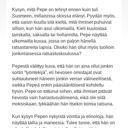
Kysyn, mitä Pepe on tehnyt ennen kuin tuli
Suomeen, millaisissa oloissa elänyt. Pyydän myös,
että saisin kuulla sitä kieltä, mitä ihmiset puhuivat
silloin, kun hän asui ulkomailla. Kieli kuulostaa
tanskalta, saksalta tai hollannilta. Pepe näyttää
ulkomailta kuvaa, jossa on paljon hänellä
ratsastaneita lapsia. Olisiko hän ollut myös tuolloin
jonkinlaisessa ratsastuskoulussa?
Pepestä välittyy kuva, että hän on aina ollut jonkin
sortin ”työntekijä”, eli hevosen omistajat ovat
suhtautuneet häneen jonkin verran välineellisesti,
vaikka Pepeä onkin pääsääntöisesti kohdeltu
hyvin. Pepe on tottunut siihen, että ihmiset pitävät
hevosta vain harrastusvälineenä, eikä ole siitä
moksiskaan, tykkäähän hän itsekin toimia ratsuna.
Kun kysyn Pepen nykyistä vointia ja elinoloja, hän
näyttää tallia ja maneesia. Tulee tunne, että hän on