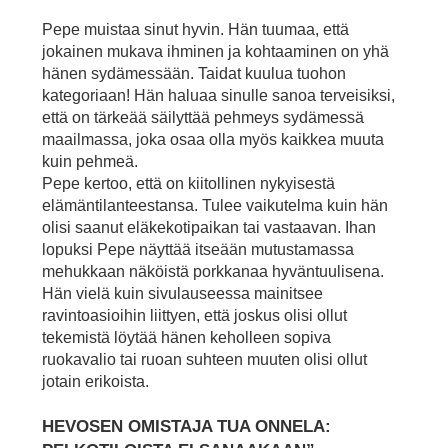
Pepe muistaa sinut hyvin. Hän tuumaa, että
jokainen mukava ihminen ja kohtaaminen on yhä
hänen sydämessään. Taidat kuulua tuohon
kategoriaan! Hän haluaa sinulle sanoa terveisiksi,
että on tärkeää säilyttää pehmeys sydämessä
maailmassa, joka osaa olla myös kaikkea muuta
kuin pehmeä.
Pepe kertoo, että on kiitollinen nykyisestä
elämäntilanteestansa. Tulee vaikutelma kuin hän
olisi saanut eläkekotipaikan tai vastaavan. Ihan
lopuksi Pepe näyttää itseään mutustamassa
mehukkaan näköistä porkkanaa hyväntuulisena.
Hän vielä kuin sivulauseessa mainitsee
ravintoasioihin liittyen, että joskus olisi ollut
tekemistä löytää hänen keholleen sopiva
ruokavalio tai ruoan suhteen muuten olisi ollut
jotain erikoista.
HEVOSEN OMISTAJA TUA ONNELA: