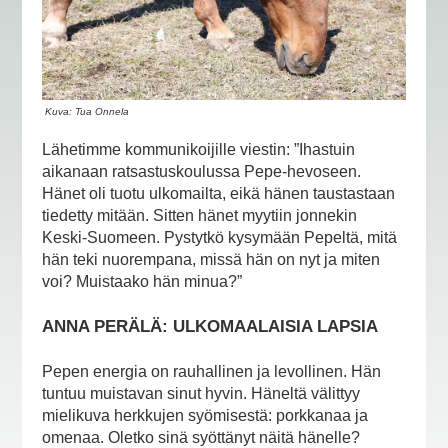
Kuva: Tua Onnela
Lähetimme kommunikoijille viestin: ”Ihastuin
aikanaan ratsastuskoulussa Pepe-hevoseen.
Hänet oli tuotu ulkomailta, eikä hänen taustastaan
tiedetty mitään. Sitten hänet myytiin jonnekin
Keski-Suomeen. Pystytkö kysymään Pepeltä, mitä
hän teki nuorempana, missä hän on nyt ja miten
voi? Muistaako hän minua?”
ANNA PERÄLÄ: ULKOMAALAISIA LAPSIA
Pepen energia on rauhallinen ja levollinen. Hän
tuntuu muistavan sinut hyvin. Häneltä välittyy
mielikuva herkkujen syömisestä: porkkanaa ja
omenaa. Oletko sinä syöttänyt näitä hänelle?