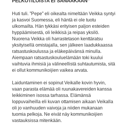
PELKOTILOISTA EI SANAAKAAN”
Huti tuli. ”Pepe” eli oikealta nimeltään Veikka syntyi
ja kasvoi Suomessa, eli häntä ei ole tuotu
ulkomailta. Hän tykkäsi erityisen paljon esteiden
hyppäämisestä, oli leikkisä ja reipas yksilö.
Nuorena Veikka oli harrastetason kenttäratsu
yksityisellä omistajalla, sen jälkeen laadukkaassa
ratsastuskoulussa ja eläkepäivänsä minulla.
Aiempaan ratsastuskouluelämään toki kuului
vaihtuvia ihmisiä ja välineellistä suhtautumista, sitä
ei ollut kommunikoijien vaikea arvata.
Laiduntaminen ei sopinut Veikalle kovin hyvin,
vaan parasta elämää oli ruunakavereiden kanssa
leikkiminen isossa tarhassa. Elämänsä
loppuvaiheilla eli kuvan ottamisen aikaan Veikalla
oli jo vanhuuden vaivoja ja niiden mukanaan
tuomia pelkoja. Ne eivät näy kommunikoijien
vastauksissa mitenkään.