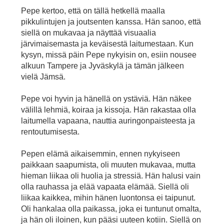
Pepe kertoo, että on tällä hetkellä maalla
pikkulintujen ja joutsenten kanssa. Hän sanoo, että
siellä on mukavaa ja näyttää visuaalia
järvimaisemasta ja keväisestä laitumestaan. Kun
kysyn, missä päin Pepe nykyisin on, esiin nousee
alkuun Tampere ja Jyväskylä ja tämän jälkeen
vielä Jämsä.
Pepe voi hyvin ja hänellä on ystäviä. Hän näkee
välillä lehmiä, koiraa ja kissoja. Hän rakastaa olla
laitumella vapaana, nauttia auringonpaisteesta ja
rentoutumisesta.
Pepen elämä aikaisemmin, ennen nykyiseen
paikkaan saapumista, oli muuten mukavaa, mutta
hieman liikaa oli huolia ja stressiä. Hän halusi vain
olla rauhassa ja elää vapaata elämää. Siellä oli
liikaa kaikkea, mihin hänen luontonsa ei taipunut.
Oli hankalaa olla paikassa, joka ei tuntunut omalta,
ja hän oli iloinen, kun pääsi uuteen kotiin. Siellä on