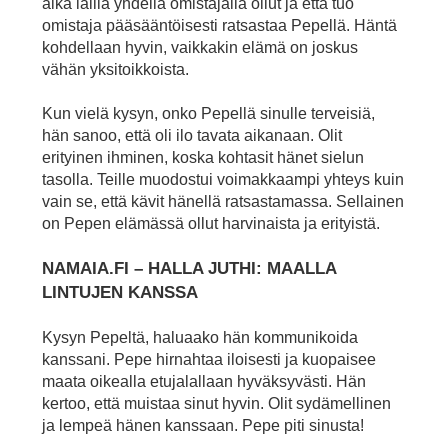
aika lailla yhdellä omistajalla ollut ja että tuo
omistaja pääsääntöisesti ratsastaa Pepellä. Häntä
kohdellaan hyvin, vaikkakin elämä on joskus
vähän yksitoikkoista.
Kun vielä kysyn, onko Pepellä sinulle terveisiä,
hän sanoo, että oli ilo tavata aikanaan. Olit
erityinen ihminen, koska kohtasit hänet sielun
tasolla. Teille muodostui voimakkaampi yhteys kuin
vain se, että kävit hänellä ratsastamassa. Sellainen
on Pepen elämässä ollut harvinaista ja erityistä.
NAMAIA.FI – HALLA JUTHI: MAALLA
LINTUJEN KANSSA
Kysyn Pepeltä, haluaako hän kommunikoida
kanssani. Pepe hirnahtaa iloisesti ja kuopaisee
maata oikealla etujalallaan hyväksyvästi. Hän
kertoo, että muistaa sinut hyvin. Olit sydämellinen
ja lempeä hänen kanssaan. Pepe piti sinusta!