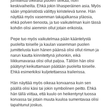
jumittelua oikealta puolen selkää, noin
keskivaiheilta. Ehkä jokin lihasperäinen asia. Myös
sään ympäristöstä välittyy kiristelevä tunne. Hän
näyttää myös vasemman takajalkansa yläosia,
ehkä polven tienoota, ja tuo vaikutelman kuin tässä
kohdin olisi aiemmin ollut jotain erikoista.
Pepe tuo myös vaikutelmaa pään kääntelystä
puolelta toiselle ja kaulan vasemman puolen
jumittelusta kuin hänen päänsä olisi ollut riimun ja
narun kautta kiinnitettynä johonkin, eikä
liikkumavaraa olisi ollut paljoa. Tällöin hän olisi
päätynyt keikuttamaan päätään puolelta toiselle.
Ehkä esimerkiksi kuljetettaessa trailerissa.
Hän näyttää myös oikeaa korvaansa kuin sen
päällä olisi käsi tai jokin symbolinen peitto. Ehkä
hän tällä viittaa, että kuulo on heikentynyt tuossa
korvassa tai jotain muuta kuuloa sumentavaa olisi
tapahtunut joskus.