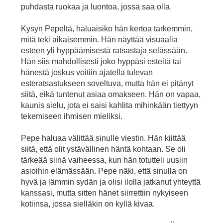
puhdasta ruokaa ja luontoa, jossa saa olla.
Kysyn Pepeltä, haluaisiko hän kertoa tarkemmin,
mitä teki aikaisemmin. Hän näyttää visuaalia
esteen yli hyppäämisestä ratsastaja selässään.
Hän siis mahdollisesti joko hyppäsi esteitä tai
hänestä joskus voitiin ajatella tulevan
esteratsastukseen soveltuva, mutta hän ei pitänyt
siitä, eikä tuntenut asiaa omakseen. Hän on vapaa,
kaunis sielu, jota ei saisi kahlita mihinkään tiettyyn
tekemiseen ihmisen mieliksi.
Pepe haluaa välittää sinulle viestin. Hän kiittää
siitä, että olit ystävällinen häntä kohtaan. Se oli
tärkeää siinä vaiheessa, kun hän totutteli uusiin
asioihin elämässään. Pepe näki, että sinulla on
hyvä ja lämmin sydän ja olisi ilolla jatkanut yhteyttä
kanssasi, mutta sitten hänet siirrettiin nykyiseen
kotiinsa, jossa sielläkin on kyllä kivaa.