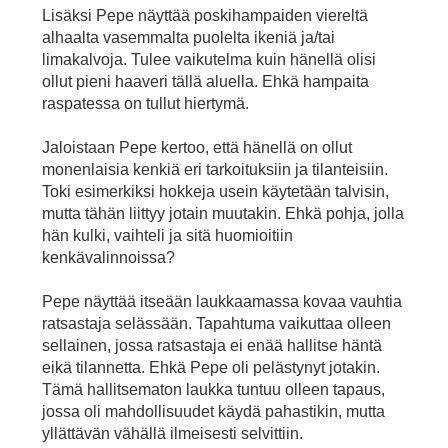
Lisäksi Pepe näyttää poskihampaiden viereltä
alhaalta vasemmalta puolelta ikeniä ja/tai
limakalvoja. Tulee vaikutelma kuin hänellä olisi
ollut pieni haaveri tällä aluella. Ehkä hampaita
raspatessa on tullut hiertymä.
Jaloistaan Pepe kertoo, että hänellä on ollut
monenlaisia kenkiä eri tarkoituksiin ja tilanteisiin.
Toki esimerkiksi hokkeja usein käytetään talvisin,
mutta tähän liittyy jotain muutakin. Ehkä pohja, jolla
hän kulki, vaihteli ja sitä huomioitiin
kenkävalinnoissa?
Pepe näyttää itseään laukkaamassa kovaa vauhtia
ratsastaja selässään. Tapahtuma vaikuttaa olleen
sellainen, jossa ratsastaja ei enää hallitse häntä
eikä tilannetta. Ehkä Pepe oli pelästynyt jotakin.
Tämä hallitsematon laukka tuntuu olleen tapaus,
jossa oli mahdollisuudet käydä pahastikin, mutta
yllättävän vähällä ilmeisesti selvittiin.