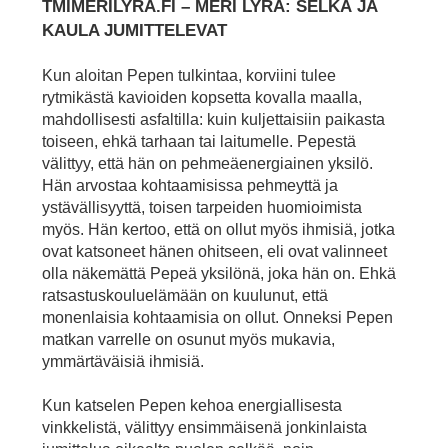
TMIMERILYRA.FI – MERI LYRA: SELKÄ JA
KAULA JUMITTELEVAT
Kun aloitan Pepen tulkintaa, korviini tulee
rytmikästä kavioiden kopsetta kovalla maalla,
mahdollisesti asfaltilla: kuin kuljettaisiin paikasta
toiseen, ehkä tarhaan tai laitumelle. Pepestä
välittyy, että hän on pehmeäenergiainen yksilö.
Hän arvostaa kohtaamisissa pehmeyttä ja
ystävällisyyttä, toisen tarpeiden huomioimista
myös. Hän kertoo, että on ollut myös ihmisiä, jotka
ovat katsoneet hänen ohitseen, eli ovat valinneet
olla näkemättä Pepeä yksilönä, joka hän on. Ehkä
ratsastuskouluelämään on kuulunut, että
monenlaisia kohtaamisia on ollut. Onneksi Pepen
matkan varrelle on osunut myös mukavia,
ymmärtäväisiä ihmisiä.
Kun katselen Pepen kehoa energiallisesta
vinkkelistä, välittyy ensimmäisenä jonkinlaista